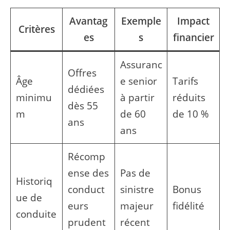
Avantag
Exemple
Impact
Critères
es
s
financier
Assuranc
Offres
Âge
e senior
Tarifs
dédiées
minimu
à partir
réduits
dès 55
m
de 60
de 10 %
ans
ans
Récomp
ense des
Pas de
Historiq
conduct
sinistre
Bonus
ue de
eurs
majeur
fidélité
conduite
prudent
récent